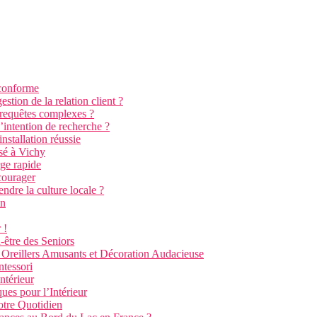
 conforme
stion de la relation client ?
 requêtes complexes ?
’intention de recherche ?
stallation réussie
sé à Vichy
ge rapide
courager
ndre la culture locale ?
on
 !
-être des Seniors
e Oreillers Amusants et Décoration Audacieuse
ntessori
ntérieur
es pour l’Intérieur
tre Quotidien