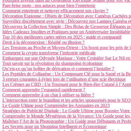
Pourquoi Investir dans un Générateur Électrique Solaire pour vos Va
Pare-brise moto : nos astuces pour bien l’entretenir
Comment entretenir et nettoyer efficacement son clavier ?
Décoration Espionne : Objets de Décoration avec Caméras Cachées po
Surveillez discrètement avec style : Découvrez nos Lampes Caméra et
Découvrez la Collection Simple : Des Bolas de Grossesse Élégants po
Idées Cadeaux Insolites et Pratiques pour un Anniversaire Inoubliable
Top 10 des meilleures cartes mères en 2025 : guide et comparatif
Droit à la déconnexion : Réalité ou illusion ?
Les Tensions au Proche et Moyen-Orient : Un boost pour les prix de l
Comment la crypto transforme l’industrie médicale
Embarquez sur une Odyssée Magique : Votre Croisière Sur Le Nil en
Tout savoir sur la révolution du shampoing écologique
Qu’est-ce qu’un boîtier de dérivation et comment l’installer ?
Les Peptides de Collagène : Un Composant Clé pour la Santé et la Be
3 erreurs courantes à éviter lors de l’utilisation d’une scie électrique
Les Crèmes au CBD : Un Tournant pour le Bien-être Cutané à l’App
Comment apprendre l’espagnol rapidement ?
Comment apprendre à un chat à utiliser sa litière ?
L’intersection entre le branding et les articles sponsorisés pour le SEO
Le Guide Ultime pour Comprendre les Annuaires en 2023
Stratégies de Publicité Digitale : Le Guide Ultime pour Booster Vot
Comprendre le Monde Mystérieux de la Voyance: Un Guide pour les
Maîtriser l’Art de la Photographie : Un Guide pour Débutants et Prof
Les Secrets pour un Shopping Intelligent et Économique