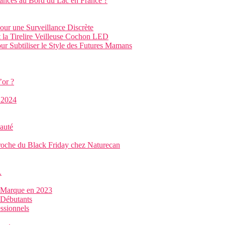
cances au Bord du Lac en France ?
ur une Surveillance Discrète
 la Tirelire Veilleuse Cochon LED
ur Subtiliser le Style des Futures Mamans
’or ?
 2024
auté
roche du Black Friday chez Naturecan
.
re Marque en 2023
 Débutants
essionnels