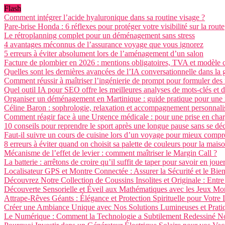
Flash
Comment intégrer l’acide hyaluronique dans sa routine visage ?
Pare-brise Honda : 6 réflexes pour protéger votre visibilité sur la route
Le rétroplanning complet pour un déménagement sans stress
4 avantages méconnus de l’assurance voyage que vous ignorez
5 erreurs à éviter absolument lors de l’aménagement d’un salon
Facture de plombier en 2026 : mentions obligatoires, TVA et modèle
Quelles sont les dernières avancées de l’IA conversationnelle dans la ge
Comment réussir à maîtriser l’ingénierie de prompt pour formuler des
Quel outil IA pour SEO offre les meilleures analyses de mots-clés et d
Organiser un déménagement en Martinique : guide pratique pour une in
Céline Baron : sophrologie, relaxation et accompagnement personnali
Comment réagir face à une Urgence médicale : pour une prise en char
10 conseils pour reprendre le sport après une longue pause sans se dé
Faut-il suivre un cours de cuisine lors d’un voyage pour mieux compre
8 erreurs à éviter quand on choisit sa palette de couleurs pour la mais
Mécanisme de l’effet de levier : comment maîtriser le Margin Call ?
La batterie : arrêtons de croire qu’il suffit de taper pour savoir en jouer
Localisateur GPS et Montre Connectée : Assurer la Sécurité et le Bien
Découvrez Notre Collection de Coussins Insolites et Originale : Entr
Découverte Sensorielle et Éveil aux Mathématiques avec les Jeux Mo
Attrape-Rêves Géants : Élégance et Protection Spirituelle pour Votre I
Créer une Ambiance Unique avec Nos Solutions Lumineuses et Pratiqu
Le Numérique : Comment la Technologie a Subtilement Redessiné No