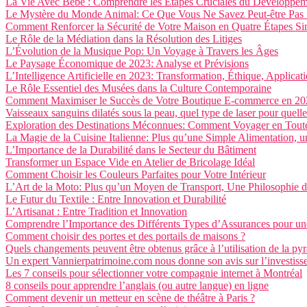
La Vie Avec Bébé : Comprendre les Étapes Cruciales du Développe
Le Mystère du Monde Animal: Ce Que Vous Ne Savez Peut-être Pas 
Comment Renforcer la Sécurité de Votre Maison en Quatre Étapes Si
Le Rôle de la Médiation dans la Résolution des Litiges
L’Évolution de la Musique Pop: Un Voyage à Travers les Âges
Le Paysage Économique de 2023: Analyse et Prévisions
L’Intelligence Artificielle en 2023: Transformation, Éthique, Applicat
Le Rôle Essentiel des Musées dans la Culture Contemporaine
Comment Maximiser le Succès de Votre Boutique E-commerce en 20
Vaisseaux sanguins dilatés sous la peau, quel type de laser pour quell
Exploration des Destinations Méconnues: Comment Voyager en Toute S
La Magie de la Cuisine Italienne: Plus qu’une Simple Alimentation, u
L’Importance de la Durabilité dans le Secteur du Bâtiment
Transformer un Espace Vide en Atelier de Bricolage Idéal
Comment Choisir les Couleurs Parfaites pour Votre Intérieur
L’Art de la Moto: Plus qu’un Moyen de Transport, Une Philosophie d
Le Futur du Textile : Entre Innovation et Durabilité
L’Artisanat : Entre Tradition et Innovation
Comprendre l’Importance des Différents Types d’Assurances pour un
Comment choisir des portes et des portails de maisons ?
Quels changements peuvent être obtenus grâce à l’utilisation de la py
Un expert Vannierpatrimoine.com nous donne son avis sur l’investiss
Les 7 conseils pour sélectionner votre compagnie internet à Montréal
8 conseils pour apprendre l’anglais (ou autre langue) en ligne
Comment devenir un metteur en scène de théâtre à Paris ?