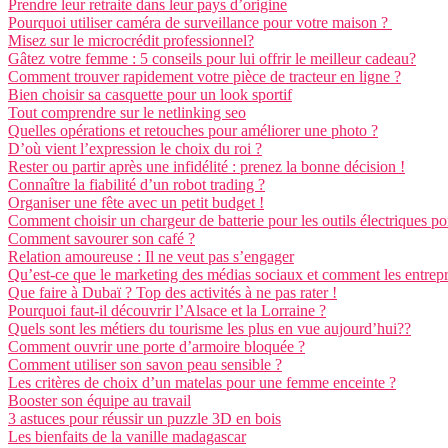
Prendre leur retraite dans leur pays d’origine
Pourquoi utiliser caméra de surveillance pour votre maison ?
Misez sur le microcrédit professionnel?
Gâtez votre femme : 5 conseils pour lui offrir le meilleur cadeau?
Comment trouver rapidement votre pièce de tracteur en ligne ?
Bien choisir sa casquette pour un look sportif
Tout comprendre sur le netlinking seo
Quelles opérations et retouches pour améliorer une photo ?
D’où vient l’expression le choix du roi ?
Rester ou partir après une infidélité : prenez la bonne décision !
Connaître la fiabilité d’un robot trading ?
Organiser une fête avec un petit budget !
Comment choisir un chargeur de batterie pour les outils électriques por
Comment savourer son café ?
Relation amoureuse : Il ne veut pas s’engager
Qu’est-ce que le marketing des médias sociaux et comment les entreprise
Que faire à Dubaï ? Top des activités à ne pas rater !
Pourquoi faut-il découvrir l’Alsace et la Lorraine ?
Quels sont les métiers du tourisme les plus en vue aujourd’hui??
Comment ouvrir une porte d’armoire bloquée ?
Comment utiliser son savon peau sensible ?
Les critères de choix d’un matelas pour une femme enceinte ?
Booster son équipe au travail
3 astuces pour réussir un puzzle 3D en bois
Les bienfaits de la vanille madagascar