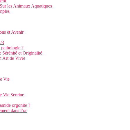
ment
Sur les Animaux Aquatiques
mples
ions et Avenir
23
e pathologie ?
érénité et Originalité
n Art de Vivre
e Vie
e Vie Sereine
ramide orgonite ?
ement dans l’or