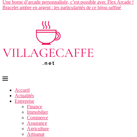
Une borne d’arcade personnalisée, c’est possible avec Flex Arcade !
Bracelet ambre en argent : les particularités de ce bijou raffiné
Accueil
Actualités
Entreprise
Finance
Immobilier
Commerce
Assurance
Agriculture
Artisanat